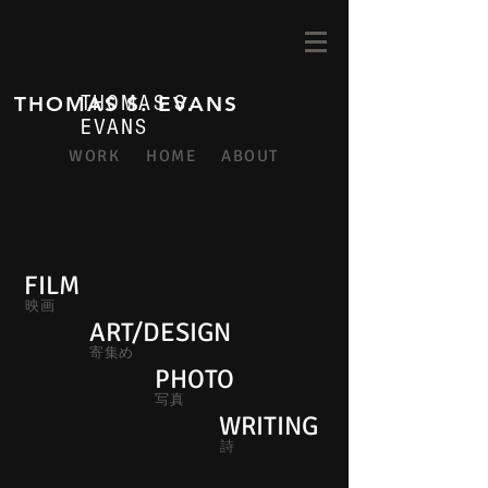
THOMAS S.
THOMAS S. EVANS
EVANS
WORK
HOME
ABOUT
FILM
映画
ART/DESIGN
寄集め
PHOTO
写真
WRITING
詩